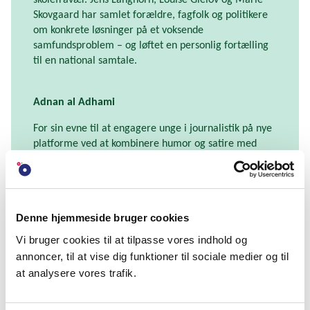
skolefravær. Jens Langhorn, Louise Gielov og Marie
Skovgaard har samlet forældre, fagfolk og politikere
om konkrete løsninger på et voksende
samfundsproblem – og løftet en personlig fortælling
til en national samtale.
Adnan al Adhami
For sin evne til at engagere unge i journalistik på nye
platforme ved at kombinere humor og satire med
vigtige samfunds- og nyhedsdagsordener. Adnan
udfordrer fordomme og komplekse politiske
spørgsmål og skaber vigtig debat og refleksion på sine
egne og DR’s platforme.
Denne hjemmeside bruger cookies
Vi bruger cookies til at tilpasse vores indhold og
‘Lad os tale om selvmord’ af Emilie Stein og Line
annoncer, til at vise dig funktioner til sociale medier og til
Vaaben for Politiken
at analysere vores trafik.
For at belyse et emne, som medier historisk set har
holdt sig fra, fordi det er komplekst og sårbart. Med