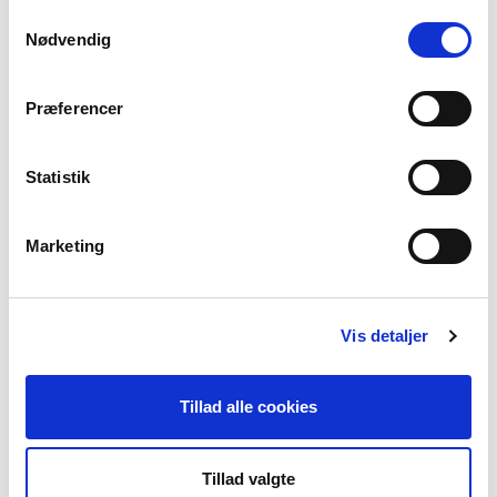
stor grundighed og fokus på nuancer og løsninger
Samtykkevalg
giver de en stemme til selvmordstruede, pårørende
Nødvendig
og fagfolk og åbner for en ny måde at tale om
selvmord på.
Præferencer
Kilde: Frirummet
Statistik
Marketing
Juryen får hjælp til bedømmelsen
Den 27. april mødes et unge- og folkepanel til Folkedøgnet på
Vis detaljer
Aarhus Efterskole. Her går de i dybden med journalistikken fra
de fem nominerede medier og klæder juryen på til at træffe
beslutningen om, hvem der bliver dette års vinder. De fem
Tillad alle cookies
nominerede kandidater er inviteret til at deltage.
Juryen består i år af Henrik Berggren, Ulrik Haagerup, Cathrine
Tillad valgte
Gyldensted, Signe Aarestrup, Torben Vind Rasmussen og Stine