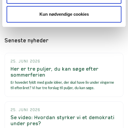
Thorsgaard Kjær.
Kun nødvendige cookies
Folkets Journalistpris uddeles den 5. juni på Testrup Højskole og
med hæderen følger en præmie på 50.000 kr. og et kunstværk.
Seneste nyheder
25. JUNI 2026
Her er tre puljer, du kan søge efter
sommerferien
Er hovedet fyldt med gode idéer, der skal have liv under vingerne
til efteråret? Vi har tre forslag til puljer, du kan søge.
25. JUNI 2026
Se video: Hvordan styrker vi et demokrati
under pres?