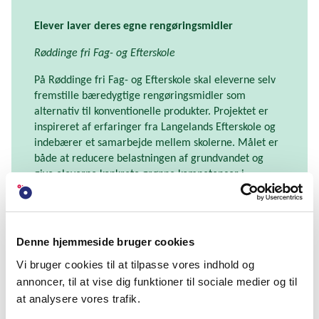
Elever laver deres egne rengøringsmidler
Røddinge fri Fag- og Efterskole
På Røddinge fri Fag- og Efterskole skal eleverne selv
fremstille bæredygtige rengøringsmidler som
alternativ til konventionelle produkter. Projektet er
inspireret af erfaringer fra Langelands Efterskole og
indebærer et samarbejde mellem skolerne. Målet er
både at reducere belastningen af grundvandet og
give eleverne konkrete grønne kompetencer i
hverdagen.
Denne hjemmeside bruger cookies
Smørrebrød som vej til grønnere madvaner
Vi bruger cookies til at tilpasse vores indhold og
Peder Syv Aftenskole
annoncer, til at vise dig funktioner til sociale medier og til
at analysere vores trafik.
Hos Peder Syv Aftenskole er det klassiske smørrebrød
omdrejningspunkt for en grønnere kost. Gennem