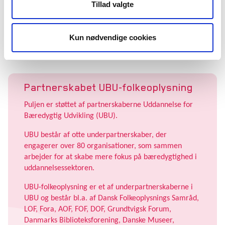
Karavanen skal optræde under Bibliotekernes
Tillad valgte
Verdensmålsuge og engagere både deltagere og
publikum i biodiversitet – og forhåbentlig leve videre
ved andre arrangementer.
Kun nødvendige cookies
Partnerskabet UBU-folkeoplysning
Puljen er støttet af partnerskaberne Uddannelse for
Bæredygtig Udvikling (UBU).
UBU består af otte underpartnerskaber, der
engagerer over 80 organisationer, som sammen
arbejder for at skabe mere fokus på bæredygtighed i
uddannelsessektoren.
UBU-folkeoplysning er et af underpartnerskaberne i
UBU og består bl.a. af Dansk Folkeoplysnings Samråd,
LOF, Fora, AOF, FOF, DOF, Grundtvigsk Forum,
Danmarks Biblioteksforening, Danske Museer,