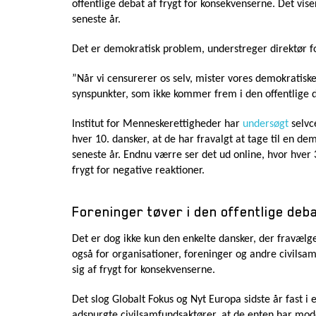
offentlige debat af frygt for konsekvenserne. Det vis
seneste år.
Det er demokratisk problem, understreger direktør fo
”Når vi censurerer os selv, mister vores demokratiske
synspunkter, som ikke kommer frem i den offentlige 
Institut for Menneskerettigheder har
undersøgt
selvc
hver 10. dansker, at de har fravalgt at tage til en d
seneste år. Endnu værre ser det ud online, hvor hver 
frygt for negative reaktioner.
Foreninger tøver i den offentlige deb
Det er dog ikke kun den enkelte dansker, der fravælge
også for organisationer, foreninger og andre civilsam
sig af frygt for konsekvenserne.
Det slog Globalt Fokus og Nyt Europa sidste år fast i
adspurgte civilsamfundsaktører, at de enten har moder