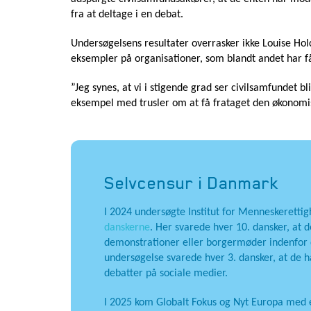
fra at deltage i en debat.
Undersøgelsens resultater overrasker ikke Louise Hol
eksempler på organisationer, som blandt andet har få
”Jeg synes, at vi i stigende grad ser civilsamfundet b
eksempel med trusler om at få frataget den økonomisk
Selvcensur i Danmark
I 2024 undersøgte Institut for Menneskeretti
danskerne
. Her svarede hver 10. dansker, at d
demonstrationer eller borgermøder indenfor 
undersøgelse svarede hver 3. dansker, at de h
debatter på sociale medier.
I 2025 kom Globalt Fokus og Nyt Europa med 