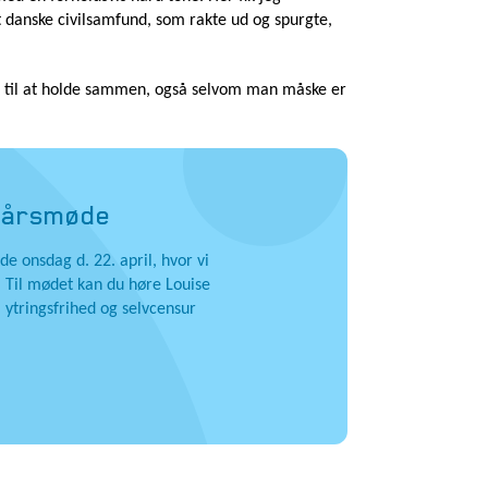
 danske civilsamfund, som rakte ud og spurgte,
dt til at holde sammen, også selvom man måske er
’ årsmøde
e onsdag d. 22. april, hvor vi
. Til mødet kan du høre Louise
 ytringsfrihed og selvcensur