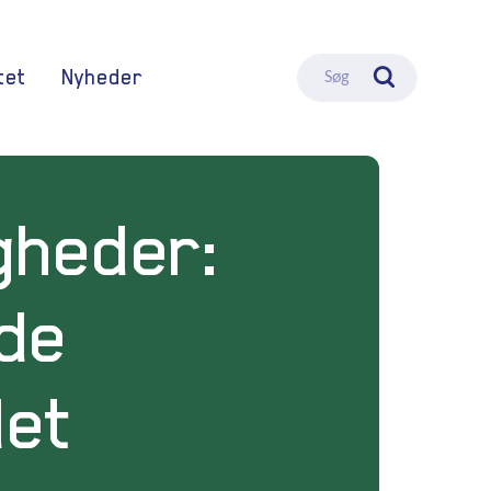
tet
Nyheder
Søg
gheder:
de
det