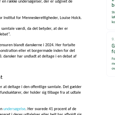
er en række undersøgelser, der er udgivet de
b
St
lø
r Institut for Menneskerettigheder, Louise Holck.
ko
 samtale værdi, da det betyder, at der er
debat”.
9
G
ensuren blandt danskerne i 2024. Her fortalte
f
emonstration eller et borgermøde inden for det
3. dansker har undladt at deltage i en debat af
Fo
me
ov
at
r at deltage i den offentlige samtale. Det gælder
fundsaktører, der holder sig tilbage fra at udtale
 en
undersøgelse
. Her svarede 41 procent af de
eret i deres udtalelser eller helt har afholdt sig