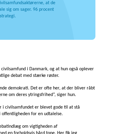
civilsamfundsaktørerne, at de
ale sig om sager. 96 procent
strategi.
kt civilsamfund i Danmark, og at hun også oplever
ntlige debat med stærke røster.
de demokrati. Det er ofte her, at der bliver råbt
rne om deres ytringsfrihed”, siger hun.
 i civilsamfundet er blevet gode til at stå
 offentligheden for en udtalelse.
 debatindlæg om vigtigheden af
d en forholdsvis hård tone. Her fik jeg