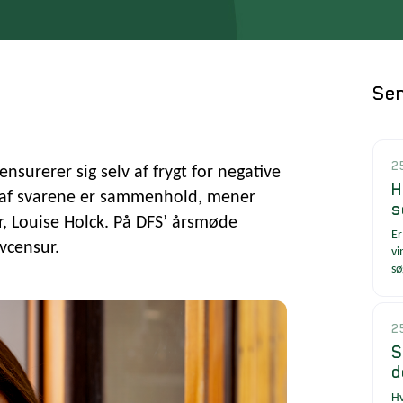
Sen
2
ensurerer sig selv af frygt for negative
H
t af svarene er sammenhold, mener
s
r, Louise Holck. På DFS’ årsmøde
Er
vcensur.
vi
sø
2
S
d
Hv