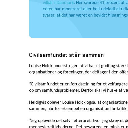
vilkår i Danmark
. Her svarede 41 procent af 
enten har modereret eller helt udeladt at udt
svarer, at det har været en bevidst tilpasnings
Civilsamfundet står sammen
Louise Holck understreger, at vi har et godt og stær
organisationer og foreninger, der deltager i den offe
”Civilsamfundet er en forudsætning for et velfungeren
op om samfundsproblemer. Derfor skal vi huske at væ
Heldigvis oplever Louise Holck også, at organisationer
sammen, når for eksempel en organisation får kritik i
”Jeg oplevede det selv i efteråret, hvor jeg skrev et
menneskerettighederne. Det besvarede en minister me