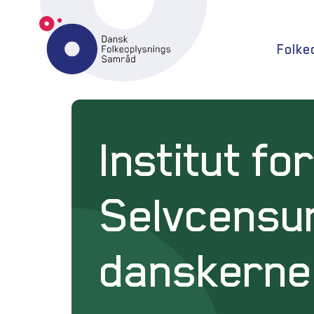
Folke
Institut f
Selvcensu
danskerne 