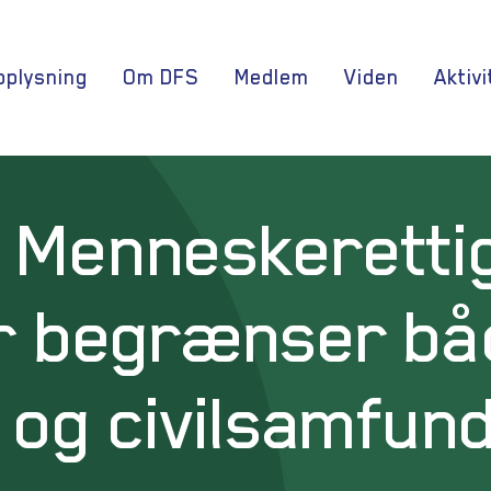
oplysning
Om DFS
Medlem
Viden
Aktivi
or Menneskeretti
r begrænser bå
og civilsamfun