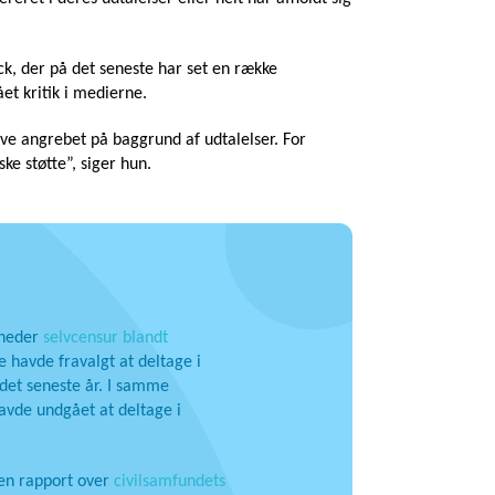
ck, der på det seneste har set en række
et kritik i medierne.
live angrebet på baggrund af udtalelser. For
e støtte”, siger hun.
gheder
selvcensur blandt
e havde fravalgt at deltage i
det seneste år. I samme
avde undgået at deltage i
en rapport over
civilsamfundets