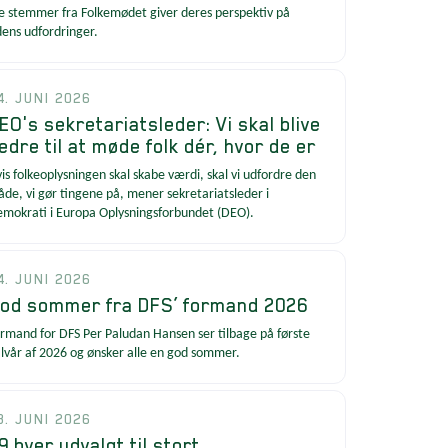
e stemmer fra Folkemødet giver deres perspektiv på
dens udfordringer.
4. JUNI 2026
EO's sekretariatsleder: Vi skal blive
edre til at møde folk dér, hvor de er
is folkeoplysningen skal skabe værdi, skal vi udfordre den
de, vi gør tingene på, mener sekretariatsleder i
mokrati i Europa Oplysningsforbundet (DEO).
4. JUNI 2026
od sommer fra DFS’ formand 2026
rmand for DFS Per Paludan Hansen ser tilbage på første
lvår af 2026 og ønsker alle en god sommer.
3. JUNI 2026
9 byer udvalgt til stort