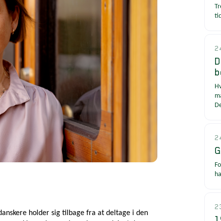
Tr
ti
2
D
b
Hv
må
De
2
G
Fo
ha
2
anskere holder sig tilbage fra at deltage i den
1