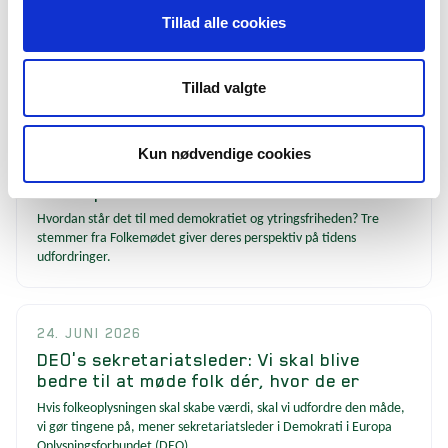
Her er tre puljer, du kan søge efter
sommerferien
Tillad alle cookies
Er hovedet fyldt med gode idéer, der skal have liv under vingerne
til efteråret? Vi har tre forslag til puljer, du kan søge.
Tillad valgte
25. JUNI 2026
Kun nødvendige cookies
Se video: Hvordan styrker vi et demokrati
under pres?
Hvordan står det til med demokratiet og ytringsfriheden? Tre
stemmer fra Folkemødet giver deres perspektiv på tidens
udfordringer.
24. JUNI 2026
DEO's sekretariatsleder: Vi skal blive
bedre til at møde folk dér, hvor de er
Hvis folkeoplysningen skal skabe værdi, skal vi udfordre den måde,
vi gør tingene på, mener sekretariatsleder i Demokrati i Europa
Oplysningsforbundet (DEO).