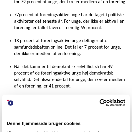
for 79 procent af unge, der ikke er medlem af en forening.
77procent af foreningsaktive unge har deltaget i politiske
aktiviteter det seneste år. For unge, der ikke er aktive i en
forening, er tallet lavere – nemlig 65 procent.
18 procent af foreningsaktive unge deltager ofte i
samfundsdebatten online. Det tal er 7 procent for unge,
der ikke er medlem af en forening.
Når det kommer til demokratisk selvtillid, så har 49
procent af de foreningsaktive unge høj demokratisk
selvtillid. Det tilsvarende tal for unge, der ikke er medlem
af en forening, er 41 procent.
Antallet af unge med høj demokratisk selvtillid, hvilket er det
samme som sidste år.
”Vi skal vende udviklingen og styrke unges demokratiske
Denne hjemmeside bruger cookies
selvtillid. Unge har klare holdninger til, hvilken retning