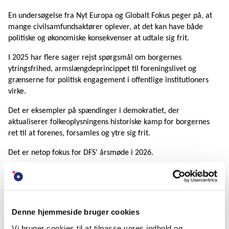
En undersøgelse fra Nyt Europa og Globalt Fokus peger på, at
mange civilsamfundsaktører oplever, at det kan have både
politiske og økonomiske konsekvenser at udtale sig frit.
I 2025 har flere sager rejst spørgsmål om borgernes
ytringsfrihed, armslængdeprincippet til foreningslivet og
grænserne for politisk engagement i offentlige institutioners
virke.
Det er eksempler på spændinger i demokratiet, der
aktualiserer folkeoplysningens historiske kamp for borgernes
ret til at forenes, forsamles og ytre sig frit.
Det er netop fokus for DFS’ årsmøde i 2026.
Program og tilmelding
Læs mere om årsmødet og se programmet og
hvordan du tilmelder dig
Denne hjemmeside bruger cookies
Vi bruger cookies til at tilpasse vores indhold og