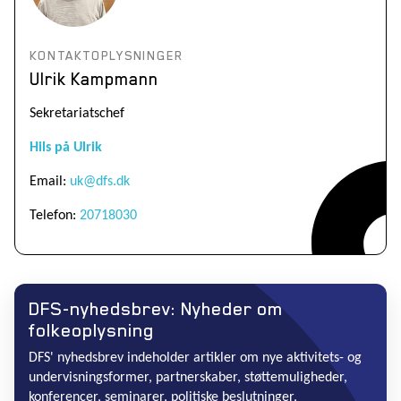
KONTAKTOPLYSNINGER
Ulrik Kampmann
Sekretariatschef
Hils på Ulrik
Email:
uk@dfs.dk
Telefon:
20718030
DFS-nyhedsbrev: Nyheder om
folkeoplysning
DFS' nyhedsbrev indeholder artikler om nye aktivitets- og
undervisningsformer, partnerskaber, støttemuligheder,
konferencer, seminarer, politiske beslutninger,