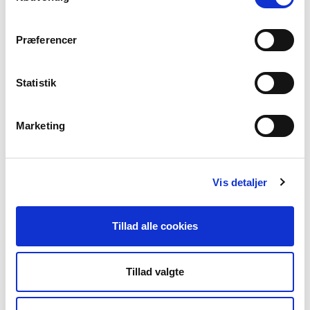
Præferencer
Statistik
Marketing
Jesper Bernhardt
Vis detaljer
Valgperiode 2026-2028 - Sekretariatschef i
Ungdomsskoleforeningen - jb@ungdomsskoleforeningen.dk
Tillad alle cookies
Tillad valgte