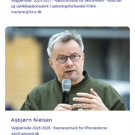
Valgperiode: 2025-2027 - Næstformand for bestyrelsen - Souschef
og udviklingskonsulent i oplysningsforbundet FORA -
marlene@fora.dk
Asbjørn Nielsen
Valgperiode 2026-2028 - Repræsentant for Efterskolerne -
asn@amusyd.dk