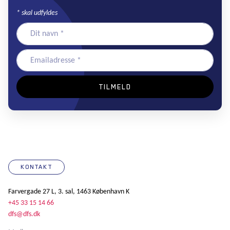
*
skal udfyldes
KONTAKT
Farvergade 27 L, 3. sal, 1463 København K
+45 33 15 14 66
dfs@dfs.dk