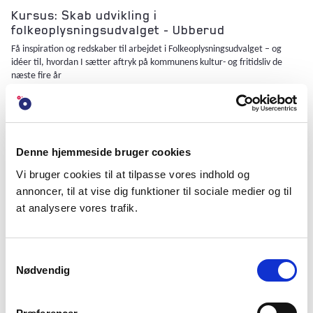
Kursus: Skab udvikling i
folkeoplysningsudvalget - Ubberud
Få inspiration og redskaber til arbejdet i Folkeoplysningsudvalget – og
idéer til, hvordan I sætter aftryk på kommunens kultur- og fritidsliv de
næste fire år
Denne hjemmeside bruger cookies
Tidligere arrangementer
Vi bruger cookies til at tilpasse vores indhold og
annoncer, til at vise dig funktioner til sociale medier og til
at analysere vores trafik.
ARRANGEMENT • 17. JUNI 2026
Samtykkevalg
Online medlemsmøde: Få idéer til
Nødvendig
beredskabsaktiviteter
Vær med, når vi sammen udvikler idéer til, hvordan folkeoplysningen kan
styrke det lokale beredskab i et stort samarbejde med DR, bibliotekerne