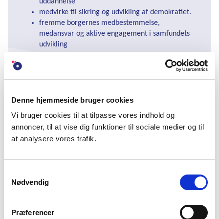
uddannelse
medvirke til sikring og udvikling af demokratiet.
fremme borgernes medbestemmelse,
medansvar og aktive engagement i samfundets
udvikling
sikre borgernes kendskab til rettigheder og
pligter
medvirke til at øge borgernes almenviden og
deltagelse i et bæredygtigt samfund med frihed,
ligeværdighed og demokrati.
Denne hjemmeside bruger cookies
Vi bruger cookies til at tilpasse vores indhold og
DFS' VEDTÆGTER
annoncer, til at vise dig funktioner til sociale medier og til
at analysere vores trafik.
DFS' STRATEGI 2023-2026
Samtykkevalg
Nødvendig
Folkeoplysning for samtiden og
fremtiden
Præferencer
DFS samarbejder med vores medlemmer for at skabe