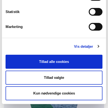
en bæredygtig folkeoplysning via tre
strategiske mål:
Statistik
DFS vil fremme folkeoplysningens arbejde med
den folkelige grønne omstilling.
Marketing
DFS vil fremme folkeoplysningens arbejde med
sundhed og mental trivsel
- især blandt unge.
DFS vil fremme folkeoplysningens bidrag til
Vis detaljer
menneskers livslange læring og
fleksible adgang til uddannelse og arbejdsliv.
Tillad alle cookies
DFS-STRATEGI 2023-2026
Tillad valgte
Kun nødvendige cookies