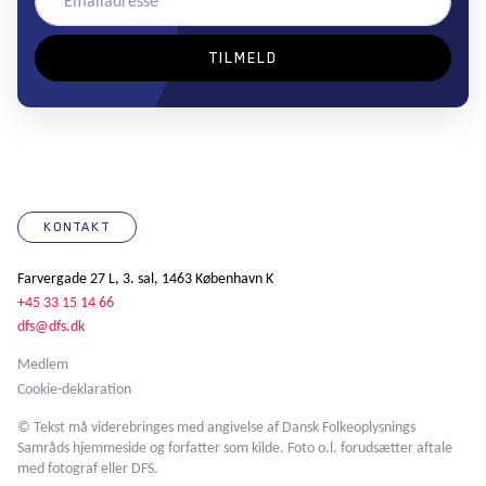
KONTAKT
Farvergade 27 L, 3. sal, 1463 København K
+45 33 15 14 66
dfs@dfs.dk
Medlem
Cookie-deklaration
© Tekst må viderebringes med angivelse af Dansk Folkeoplysnings
Samråds hjemmeside og forfatter som kilde. Foto o.l. forudsætter aftale
med fotograf eller DFS.