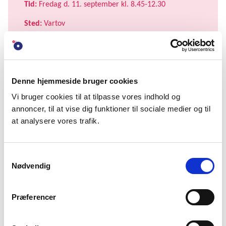
Tid:
Fredag d. 11. september kl. 8.45-12.30
Sted:
Vartov
Pris:
1300 kr.
Målgruppe:
Kurset er kun for medlemmer af DFS.
Kurset er for dig, der var med til det første af DFS'
Denne hjemmeside bruger cookies
fondskurser eller for dig, der allerede har erfaring
med fondssøgning.
Vi bruger cookies til at tilpasse vores indhold og
annoncer, til at vise dig funktioner til sociale medier og til
Arrangør:
DFS
at analysere vores trafik.
Tilmelding:
Skriv til Lærke Aaboe-Jacobsen på
laj@dfs.dk.
Ved tilmelding oplyses navn, organisation,
Samtykkevalg
stilling og evt. kosthensyn/allergener.
Nødvendig
Der er begrænsede pladser på kurset og pladserne
Præferencer
fordeles efter først-til-mølle princippet.