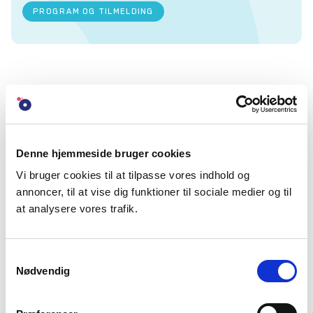
PROGRAM OG TILMELDING
11. SEPTEMBER 2026
Fondskursus – next level
Denne hjemmeside bruger cookies
Bliv klogere på, hvordan I arbejder med den gode fondsansøgning
til DFS' fondskursus. Kurset er kun for medlemmer af DFS.
Vi bruger cookies til at tilpasse vores indhold og
annoncer, til at vise dig funktioner til sociale medier og til
at analysere vores trafik.
15. SEPTEMBER 2026
Kursus: Sådan skaber I udvikling i
folkeoplysningsudvalget - Holbæk
Samtykkevalg
Nødvendig
Få inspiration og redskaber til arbejdet i Folkeoplysningsudvalget –
og idéer til, hvordan I sætter aftryk på kommunens kultur- og
fritidsliv de næste fire år