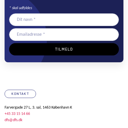
*
skal udfyldes
KONTAKT
Farvergade 27 L, 3. sal, 1463 København K
+45 33 15 14 66
dfs@dfs.dk