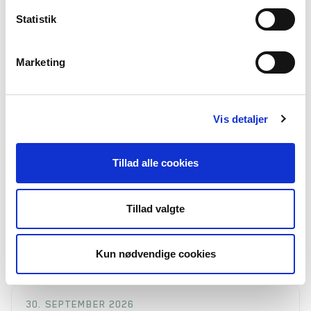
Statistik
Marketing
11. SEPTEMBER 2026
Fondskursus – next level
Bliv klogere på, hvordan I arbejder med den gode fondsansøgning
Vis detaljer
til DFS' fondskursus. Kurset er kun for medlemmer af DFS.
Tillad alle cookies
15. SEPTEMBER 2026
Kursus: Sådan skaber I udvikling i
folkeoplysningsudvalget - Holbæk
Tillad valgte
Få inspiration og redskaber til arbejdet i Folkeoplysningsudvalget –
og idéer til, hvordan I sætter aftryk på kommunens kultur- og
fritidsliv de næste fire år
Kun nødvendige cookies
30. SEPTEMBER 2026