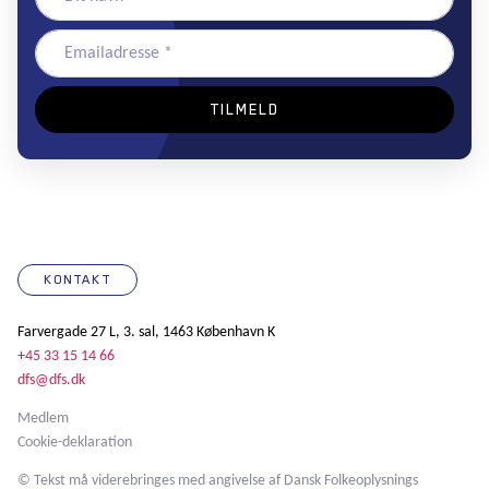
KONTAKT
Farvergade 27 L, 3. sal, 1463 København K
+45 33 15 14 66
dfs@dfs.dk
Medlem
Cookie-deklaration
© Tekst må viderebringes med angivelse af Dansk Folkeoplysnings