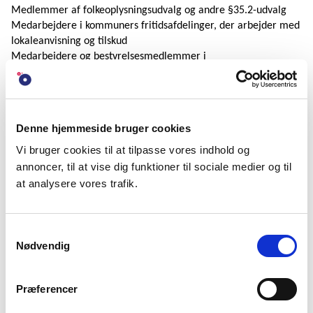
Medlemmer af folkeoplysningsudvalg og andre §35.2-udvalg
Medarbejdere i kommuners fritidsafdelinger, der arbejder med
lokaleanvisning og tilskud
Medarbejdere og bestyrelsesmedlemmer i
aftenskoler/voksenundervisning
Medarbejdere og bestyrelsesmedlemmer i idrætssamvirker,
spejdersamvirker, korps, kulturelle samråd mv.
Denne hjemmeside bruger cookies
Praktisk
Vi bruger cookies til at tilpasse vores indhold og
Tid:
1. april 2025, klokken 10-15.
annoncer, til at vise dig funktioner til sociale medier og til
at analysere vores trafik.
Sted:
GAME Streetmekka Viborg
Tilmeldingsfrist:
23. marts 2025
Samtykkevalg
Nødvendig
Arrangør:
Fritid & Samfund
TILMELDING
Præferencer