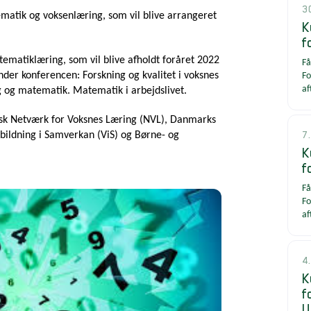
3
ematik og voksenlæring, som vil blive arrangeret
K
f
ematiklæring, som vil blive afholdt foråret 2022
Få
under konferencen: Forskning og kvalitet i voksnes
Fo
af
 og matematik. Matematik i arbejdslivet.
sk Netværk for Voksnes Læring (NVL), Danmarks
7
bildning i Samverkan (ViS) og Børne- og
K
f
Få
Fo
af
4
K
f
U