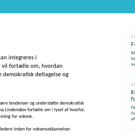
1
F
Bl
an integreres i
fo
m
vil fortælle om, hvordan
e demokratisk deltagelse og
1
K
f
tære tendenser og understøtte demokratisk
Få
na Lindenskov fortælle om i lyset af hvorfor,
Fo
sning for voksne.
af
 ledere inden for voksenuddannelser.