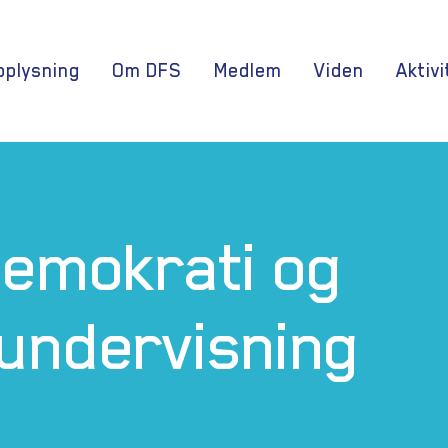
oplysning
Om DFS
Medlem
Viden
Aktivi
Demokrati og
undervisning