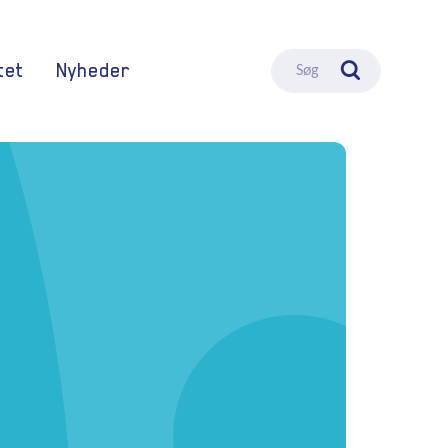
tet
Nyheder
Søg