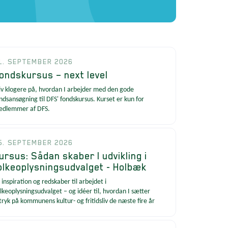
1. SEPTEMBER 2026
ondskursus – next level
iv klogere på, hvordan I arbejder med den gode
ndsansøgning til DFS' fondskursus. Kurset er kun for
edlemmer af DFS.
5. SEPTEMBER 2026
ursus: Sådan skaber I udvikling i
olkeoplysningsudvalget - Holbæk
 inspiration og redskaber til arbejdet i
lkeoplysningsudvalget – og idéer til, hvordan I sætter
tryk på kommunens kultur- og fritidsliv de næste fire år