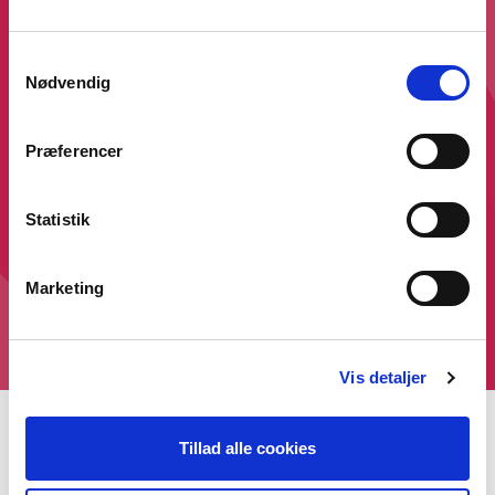
Samtykkevalg
Nødvendig
LOVE/REGLER
Præferencer
Andre temaer
Statistik
Marketing
Vis detaljer
Tillad alle cookies
Unge i folkeoplysningen
Mange unge kommer videre i livet på folkeoplysende skoler. Andre