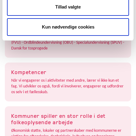
unge er aktive i folkeoplysende foreninger.
Tillad valgte
Kun nødvendige cookies
Voksen- og efteruddannelse
Folkeoplysende skoler tilbyder Forberedende Voksenundervisning
(FVU) - Ordblindeundervisning (OBU) - Specialundervisning (SPUV) -
Dansk for tosprogede
Kompetencer
Når vi engagerer os i aktiviteter med andre, lærer vi ikke kun et
fag. Vi udvikler os også, fordi vi involverer, engagerer og udfordrer
os selv i et fællesskab.
Kommuner spiller en stor rolle i det
folkeoplysende arbejde
Økonomisk støtte, lokaler og partnerskaber med kommunerne er