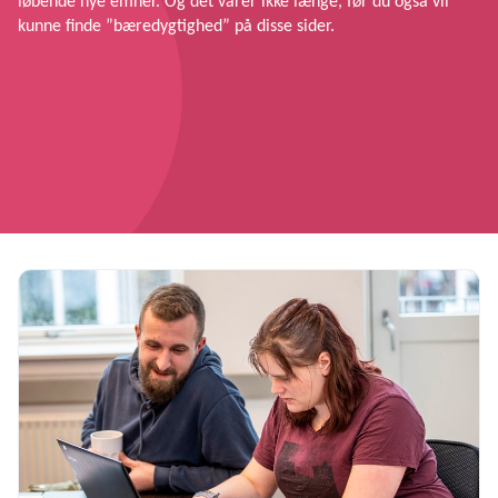
løbende nye emner. Og det varer ikke længe, før du også vil
kunne finde ”bæredygtighed” på disse sider.