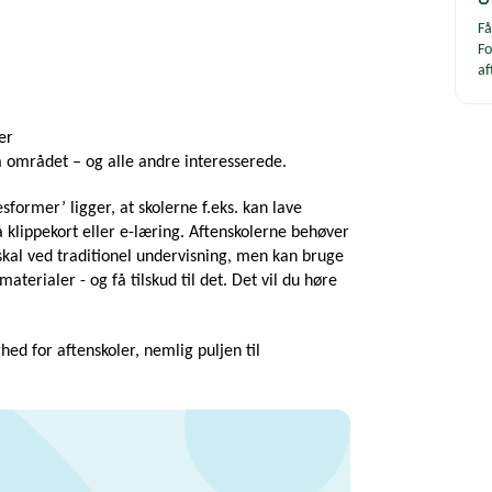
Få
Fo
af
er
å området – og alle andre interesserede.
esformer’ ligger, at skolerne f.eks. kan lave
 klippekort eller e-læring. Aftenskolerne behøver
skal ved traditionel undervisning, men kan bruge
terialer - og få tilskud til det. Det vil du høre
ed for aftenskoler, nemlig puljen til