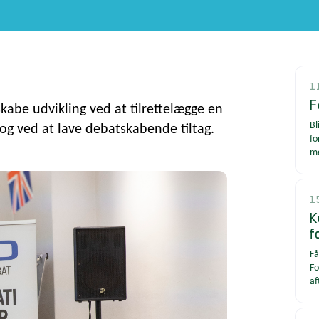
1
F
kabe udvikling ved at tilrettelægge en
Bl
 og ved at lave debatskabende tiltag.
fo
m
1
K
f
Få
Fo
af