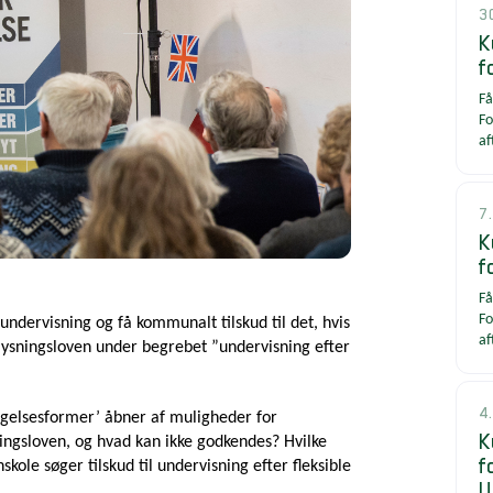
3
K
f
Få
Fo
af
7
K
f
Få
Fo
undervisning og få kommunalt tilskud til det, hvis
af
plysningsloven under begrebet ”undervisning efter
4
æggelsesformer’ åbner af muligheder for
K
ingsloven, og hvad kan ikke godkendes? Hvilke
f
ole søger tilskud til undervisning efter fleksible
U