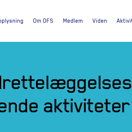
oplysning
Om DFS
Medlem
Viden
Aktivi
tilrettelæggelse
nde aktiviteter 