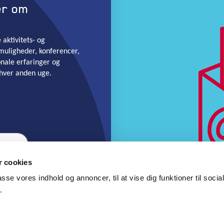
er om
aktivitets- og
muligheder, konferencer,
onale erfaringer og
hver anden uge.
 cookies
passe vores indhold og annoncer, til at vise dig funktioner til soci
.