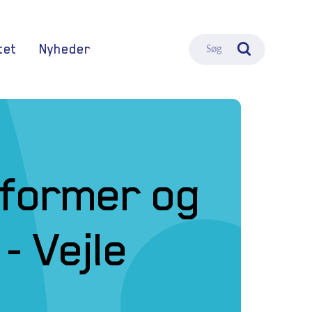
tet
Nyheder
Søg
sformer og
- Vejle