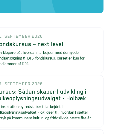
1. SEPTEMBER 2026
ondskursus – next level
iv klogere på, hvordan I arbejder med den gode
ndsansøgning til DFS' fondskursus. Kurset er kun for
edlemmer af DFS.
5. SEPTEMBER 2026
ursus: Sådan skaber I udvikling i
olkeoplysningsudvalget - Holbæk
 inspiration og redskaber til arbejdet i
lkeoplysningsudvalget – og idéer til, hvordan I sætter
tryk på kommunens kultur- og fritidsliv de næste fire år