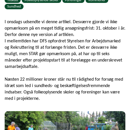
Tilskud
Folkeoplysende skoler
Foreninger
Kommuner
Sundhed
I onsdags udsendte vi denne artikel. Desværre gjorde vi ikke
opmærksom på en meget tidlig ansøgningsfrist: 31. oktober i år.
Derfor denne nye version af artiklen.
I mellemtiden har DFS opfordret Styrelsen for Arbejdsmarked
og Rekruttering til at forlænge fristen. Det er desværre ikke
muligt, men STAR gør opmærksom på, at har op til seks
måneder efter projektopstart til at forelægge en underskrevet
samarbejdsaftale.
Næsten 22 millioner kroner står nu til rådighed for forsøg med
idræt som led i sundheds- og beskæftigelsesfremmende
indsatser. Også folkeoplysende skoler og foreninger kan være
med i projekterne.