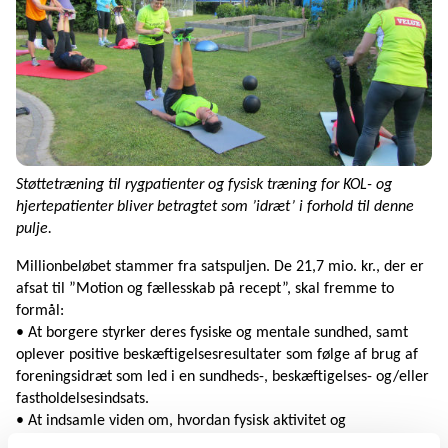
Støttetræning til rygpatienter og fysisk træning for KOL- og
hjertepatienter bliver betragtet som ’idræt’ i forhold til denne
pulje.
Millionbeløbet stammer fra satspuljen. De 21,7 mio. kr., der er
afsat til ”Motion og fællesskab på recept”, skal fremme to
formål:
• At borgere styrker deres fysiske og mentale sundhed, samt
oplever positive beskæftigelsesresultater som følge af brug af
foreningsidræt som led i en sundheds-, beskæftigelses- og/eller
fastholdelsesindsats.
• At indsamle viden om, hvordan fysisk aktivitet og
foreningsfællesskab kan integreres som supplerende led i