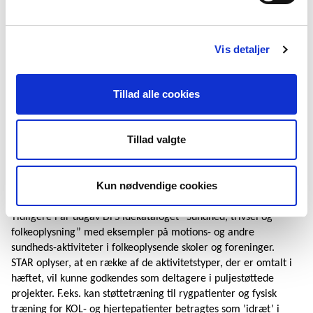
Men det skal skoler og foreninger inden for folkeoplysningen
ikke lade sig skræmme af.
DFS har været i dialog med Styrelsen for Arbejdsmarked og
Vis detaljer
Rekruttering (STAR), som administrerer puljen. Styrelsen
opfordrer til at sprede viden om puljen i de folkeoplysende
organisationer.
Tillad alle cookies
STAR oplyser, at alle foreninger, der tilbyder vedvarende
holdaktiviteter, der indebærer fysisk aktivitet i fællesskab med
andre, kan deltage i projekterne. Styrelsen har i denne
Tillad valgte
forbindelse valgt at definere idræt ”som vedvarende
holdaktiviteter, der indebærer fysisk aktivitet i fællesskab med
andre.
Kun nødvendige cookies
Hvornår er folkeoplysning idræt?
Tidligere i år udgav DFS idekataloget ”Sundhed, trivsel og
folkeoplysning” med eksempler på motions- og andre
sundheds-aktiviteter i folkeoplysende skoler og foreninger.
STAR oplyser, at en række af de aktivitetstyper, der er omtalt i
hæftet, vil kunne godkendes som deltagere i puljestøttede
projekter. F.eks. kan støttetræning til rygpatienter og fysisk
træning for KOL- og hjertepatienter betragtes som ’idræt’ i