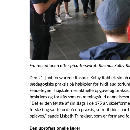
Fra receptionen efter ph.d-forsvaret. Rasmus Kolby Ra
Den 21. juni forsvarede Rasmus Kolby Rahbek sin ph.d
pædagogiske praksis på højskoler for fyldt auditoriu
kendetegner højskolernes aktuelle opgave og praksis
beskrives og forstås som en meningsfuld dannelseso
”Det er den første af sin slags i de 175 år, skolefor
forske i og sætte ord på en praksis, som til tider har 
opleves,” sagde Lisbeth Trinskjær, som er formand fo
Den uprofessionelle lærer