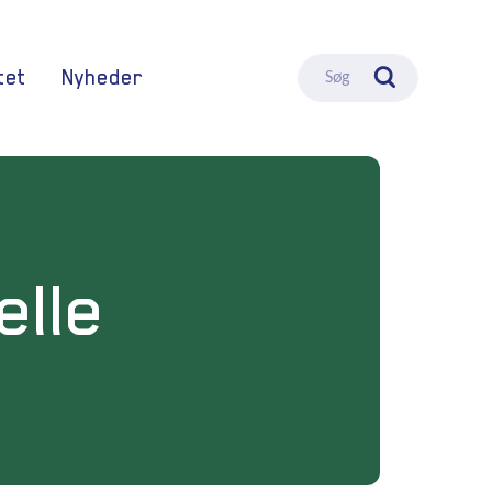
tet
Nyheder
Søg
elle