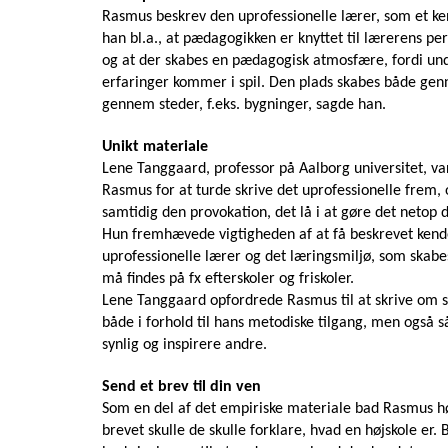
Rasmus beskrev den uprofessionelle lærer, som et k
han bl.a., at pædagogikken er knyttet til lærerens per
og at der skabes en pædagogisk atmosfære, fordi unde
erfaringer kommer i spil. Den plads skabes både gen
gennem steder, f.eks. bygninger, sagde han.
Unikt materiale
Lene Tanggaard, professor på Aalborg universitet, v
Rasmus for at turde skrive det uprofessionelle frem,
samtidig den provokation, det lå i at gøre det netop d
Hun fremhævede vigtigheden af at få beskrevet kend
uprofessionelle lærer og det læringsmiljø, som skab
må findes på fx efterskoler og friskoler.
Lene Tanggaard opfordrede Rasmus til at skrive om 
både i forhold til hans metodiske tilgang, men også 
synlig og inspirere andre.
Send et brev til din ven
Som en del af det empiriske materiale bad Rasmus høj
brevet skulle de skulle forklare, hvad en højskole er