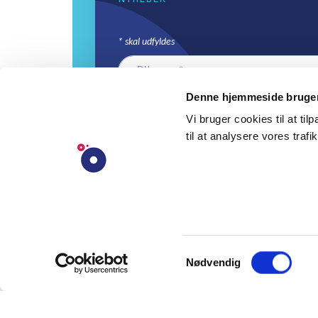
*
skal udfyldes
Denne hjemmeside bruger
Vi bruger cookies til at til
til at analysere vores trafik
Samtykkevalg
Nødvendig
© Tekst må viderebringes med angivelse af Dansk Folkeopl
Samråds hjemmeside og forfatter som kilde. Foto o.l. foru
aftale med fotograf eller DFS.