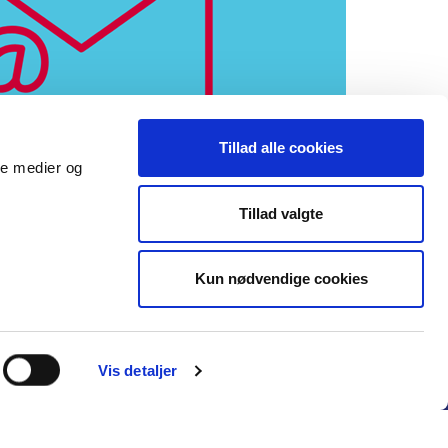
Tillad alle cookies
ale medier og
Tillad valgte
Kun nødvendige cookies
Vis detaljer
n K
+45 33 15 14 66
dfs@dfs.dk
KONTAKT