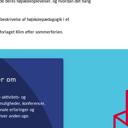
de deres højskoleoplevelser, og hvordan det hang
 beskrivelse af højskolepædagogik i et
forlaget Klim efter sommerferien.
er om
aktivitets- og
muligheder, konferencer,
onale erfaringer og
hver anden uge.