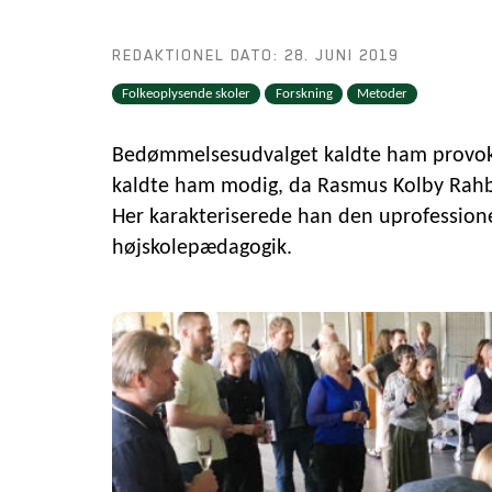
REDAKTIONEL DATO: 28. JUNI 2019
Folkeoplysende skoler
Forskning
Metoder
Bedømmelsesudvalget kaldte ham provok
kaldte ham modig, da Rasmus Kolby Rahbe
Her karakteriserede han den uprofessione
højskolepædagogik.