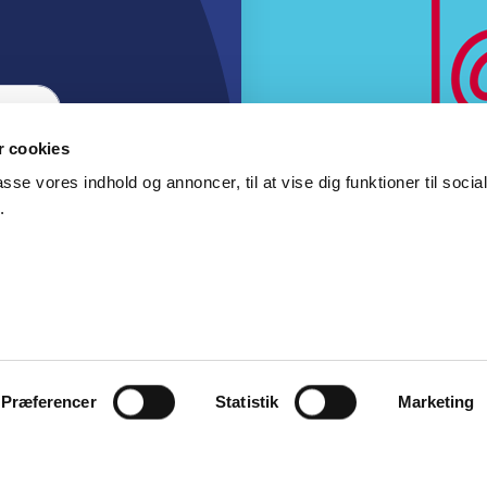
 cookies
passe vores indhold og annoncer, til at vise dig funktioner til soci
.
Præferencer
Statistik
Marketing
ysnings
Farvergade 27 L, 3. sal, 1463 Københav
dsætter
Medlem
Cookie-deklaration