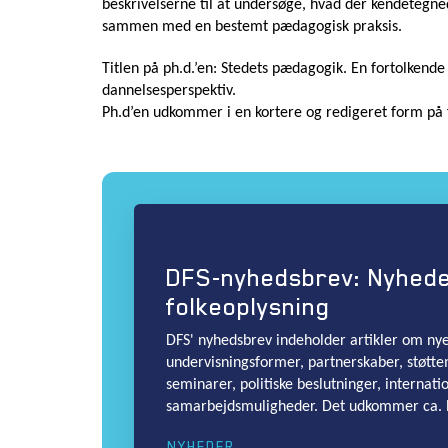
beskrivelserne til at undersøge, hvad der kendetegne
sammen med en bestemt pædagogisk praksis.
Titlen på ph.d.’en: Stedets pædagogik. En fortolkende
dannelsesperspektiv.
Ph.d’en udkommer i en kortere og redigeret form på 
DFS-nyhedsbrev: Nyhed
folkeoplysning
DFS' nyhedsbrev indeholder artikler om nye 
undervisningsformer, partnerskaber, støtte
seminarer, politiske beslutninger, internati
samarbejdsmuligheder. Det udkommer ca. 
NYHEDER