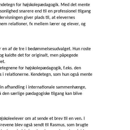
endetegn for højskolepædagogik. Med det mente
sonlighed snarere end til en professionel tilgang
rvisningen giver plads til, at elevernes
nem relationer, fx mellem lærer og elever, og
ar en af de tre i bedømmelsesudvalget. Hun roste
 og kaldte det for originalt, men påpegede
et.
etegnene for højskolepædagogik, f.eks. den
es i relationerne. Kendetegn, som hun også mente
sin afhandling i internationale sammenhænge,
så den særlige pædagogiske tilgang kan blive
skoleelever om at sende et brev til en ven. I
. Brevene blev også sendt til Rasmus, som brugte