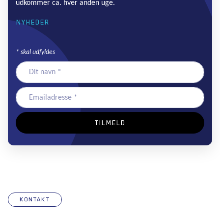
udkommer ca. hver anden uge.
NYHEDER
*
skal udfyldes
KONTAKT