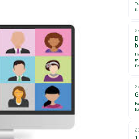
Tr
ti
2
D
b
Hv
må
De
2
G
Fo
ha
2
1