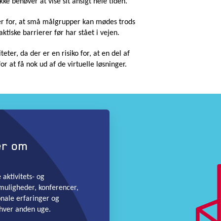
e behøver at vise sit ansigt hele tiden.
er for, at små målgrupper kan mødes trods
ktiske barrierer før har stået i vejen.
eter, da der er en risiko for, at en del af
 at få nok ud af de virtuelle løsninger.
er om
aktivitets- og
muligheder, konferencer,
onale erfaringer og
hver anden uge.