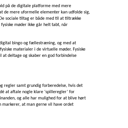
hold på de digitale platforme med mere
, at de mere uformelle elementer kan udfolde sig,
 sociale tiltag er både med til at tiltrække
 fysiske møder ikke går helt tabt, når
digital bingo og fællestræning, og med at
ysiske materialer i de virtuelle møder. Fysiske
il at deltage og skaber en god forbindelse
g regler samt grundig forberedelse, hvis det
é at aftale nogle klare ‘spilleregler’ for
nanden, og alle har mulighed for at blive hørt
an markerer, at man gerne vil have ordet