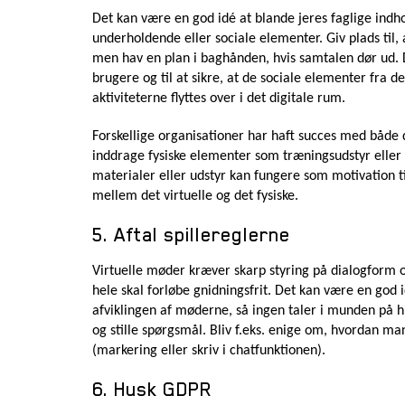
Det kan være en god idé at blande jeres faglige ind
underholdende eller sociale elementer. Giv plads til
men hav en plan i baghånden, hvis samtalen dør ud. De
brugere og til at sikre, at de sociale elementer fra de
aktiviteterne flyttes over i det digitale rum.
Forskellige organisationer har haft succes med både 
inddrage fysiske elementer som træningsudstyr eller f
materialer eller udstyr kan fungere som motivation t
mellem det virtuelle og det fysiske.
5. Aftal spillereglerne
Virtuelle møder kræver skarp styring på dialogform o
hele skal forløbe gnidningsfrit. Det kan være en god id
afviklingen af møderne, så ingen taler i munden på hi
og stille spørgsmål. Bliv f.eks. enige om, hvordan m
(markering eller skriv i chatfunktionen).
6. Husk GDPR