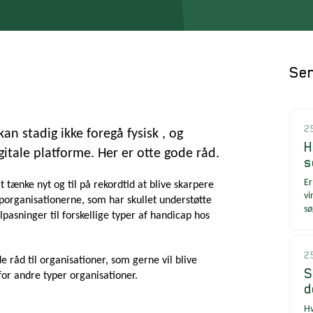
Sen
2
n stadig ikke foregå fysisk , og
H
itale platforme. Her er otte gode råd.
s
Er
 tænke nyt og til på rekordtid at blive skarpere
vi
aporganisationerne, som har skullet understøtte
sø
pasninger til forskellige typer af handicap hos
2
 råd til organisationer, som gerne vil blive
S
for andre typer organisationer.
d
Hv