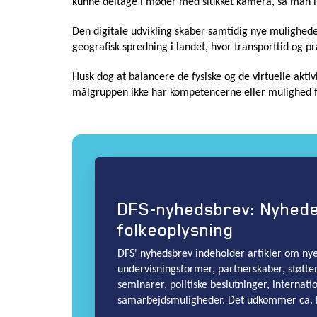
kunne deltage i møder med slukket kamera, så man ikk
Den digitale udvikling skaber samtidig nye mulighed
geografisk spredning i landet, hvor transporttid og pra
Husk dog at balancere de fysiske og de virtuelle aktivit
målgruppen ikke har kompetencerne eller mulighed for
DFS-nyhedsbrev: Nyhed
folkeoplysning
DFS' nyhedsbrev indeholder artikler om nye 
undervisningsformer, partnerskaber, støtte
seminarer, politiske beslutninger, internati
samarbejdsmuligheder. Det udkommer ca. 