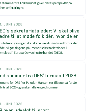
e stemmer fra Folkemødet giver deres perspektiv på
dens udfordringer.
4. JUNI 2026
EO's sekretariatsleder: Vi skal blive
edre til at møde folk dér, hvor de er
is folkeoplysningen skal skabe værdi, skal vi udfordre den
de, vi gør tingene på, mener sekretariatsleder i
mokrati i Europa Oplysningsforbundet (DEO).
4. JUNI 2026
od sommer fra DFS’ formand 2026
rmand for DFS Per Paludan Hansen ser tilbage på første
lvår af 2026 og ønsker alle en god sommer.
3. JUNI 2026
9 byer udvalgt til stort