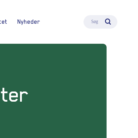
tet
Nyheder
Søg
eter