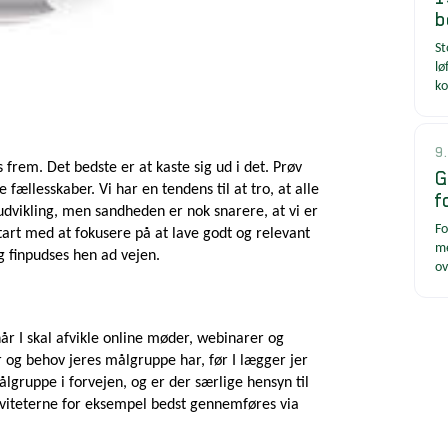
b
St
lø
ko
9
s frem. Det bedste er at kaste sig ud i det. Prøv
G
e fællesskaber. Vi har en tendens til at tro, at alle
f
udvikling, men sandheden er nok snarere, at vi er
Fo
art med at fokusere på at lave godt og relevant
me
g finpudses hen ad vejen.
ov
r I skal afvikle online møder, webinarer og
r og behov jeres målgruppe har, før I lægger jer
ålgruppe i forvejen, og er der særlige hensyn til
iviteterne for eksempel bedst gennemføres via