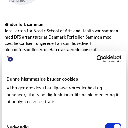
Astrid Søe
Binder folk sammen
Jens Larsen fra Nordic School of Arts and Health var sammen
med DFS arrangører af Danmark Fortæller. Sammen med
Cæcilie Carlsen fungerede han som hovedvært i
plenumforsamlingerne. Han overværede nogle af
fortællingerne og har efterfølgende talt med flere af
deltagerne:
”De bruger især ordene nærhed og meningsfuldhed, når de skal
Denne hjemmeside bruger cookies
fortælle, hvad de oplevede. På kort tid følte de, at de kom
tættere på mennesker end andre, som de har kendt i mange
Vi bruger cookies til at tilpasse vores indhold og
år,” siger Jens og fortsætter:
annoncer, til at vise dig funktioner til sociale medier og til
at analysere vores trafik.
”Vi fik bragt vidt forskellige mennesker sammen: Der var en
pensionist på 80 og en ung mand på 18. Der var en
landmandskone fra Sønderjylland og en forsker fra RUC. Det er
Samtykkevalg
det, fortællinger kan. Det kan skabe stemninger og binde folk
Nødvendig