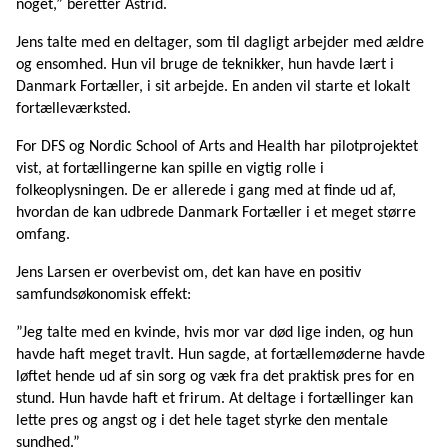
noget,” beretter Astrid.
Jens talte med en deltager, som til dagligt arbejder med ældre
og ensomhed. Hun vil bruge de teknikker, hun havde lært i
Danmark Fortæller, i sit arbejde. En anden vil starte et lokalt
fortælleværksted.
For DFS og Nordic School of Arts and Health har pilotprojektet
vist, at fortællingerne kan spille en vigtig rolle i
folkeoplysningen. De er allerede i gang med at finde ud af,
hvordan de kan udbrede Danmark Fortæller i et meget større
omfang.
Jens Larsen er overbevist om, det kan have en positiv
samfundsøkonomisk effekt:
”Jeg talte med en kvinde, hvis mor var død lige inden, og hun
havde haft meget travlt. Hun sagde, at fortællemøderne havde
løftet hende ud af sin sorg og væk fra det praktisk pres for en
stund. Hun havde haft et frirum. At deltage i fortællinger kan
lette pres og angst og i det hele taget styrke den mentale
sundhed.”