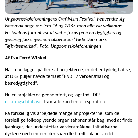
Ungdomsskoleforeningens Craftivism Festival, henvendte sig
især mod unge mellem 16 og 28 år, men alle var velkomne.
Festivalens formål var at sætte fokus på bæredygtighed og
genbrug f.eks. gennem aktiviteten ”Hele Danmarks
Tøjbyttemarked”. Foto: Ungdomsskoleforeningen
Af Eva Ferré Winkel
Når man kigger på flere af projekterne, er det er tydeligt at se,
at DFS’ puljer havde temaet ”FN’s 17 verdensmål og
bæredygtighed”.
Nu er projekterne gennemført, og lagt ind i DFS'
erfaringsdatabase
, hvor alle kan hente inspiration.
På forskellig vis arbejdede mange af projekterne, som de
forskellige folkeoplysende organisationer står bag, med at finde
løsninger, der understøtter verdensmålene. Initiativerne
dykkede ned i emner, der spændte bredt- blandt andet