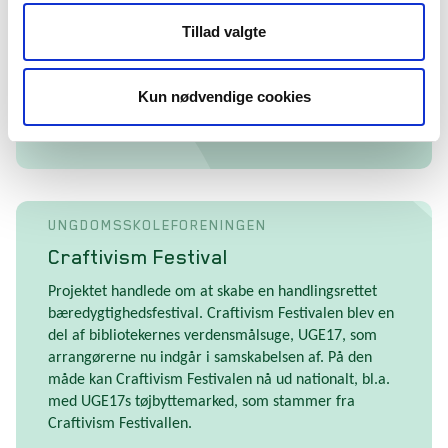
Forløbet varede 9 uger med to møder pr. uge. Udover
Tillad valgte
hverdagsvenlige aktiviteter og sund madlavning, var
deltagerne også ude at prøve disc-golf, paddle og
spise streetfood.
Kun nødvendige cookies
LÆS MERE HER
UNGDOMSSKOLEFORENINGEN
Craftivism Festival
Projektet handlede om at skabe en handlingsrettet
bæredygtighedsfestival. Craftivism Festivalen blev en
del af bibliotekernes verdensmålsuge, UGE17, som
arrangørerne nu indgår i samskabelsen af. På den
måde kan Craftivism Festivalen nå ud nationalt, bl.a.
med UGE17s tøjbyttemarked, som stammer fra
Craftivism Festivallen.