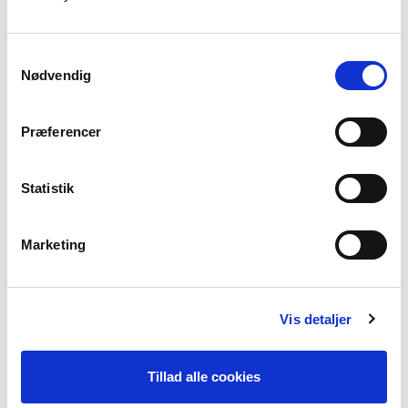
needle, tufting og patchwork mv.
Projektet er udmundet i et erfarings- og
Samtykkevalg
inspirationskatalog til undervisere i bæredygtig
Nødvendig
tekstilfremstilling og håndværk
Præferencer
LÆS MERE HER
Statistik
FO-AARHUS
Marketing
Bevægelser og Bøffer
Projektet, der rettede sig mod mænd i en moden
alder, tilbød deltagerne et forpligtende fællesskab til
Vis detaljer
at understøtte og udbygge sundere vaner. Derfor var
fokus også dels på fælles madlavning og -spisning, og
dels på aktiviteter, som gjorde det nemt for
Tillad alle cookies
deltagerne at få mere bevægelse ind i hverdagen.