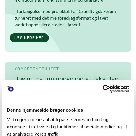
fremtidens samfund sammen med Grundtvig.
I forlængelse med projektet har Grundtvigsk Forum
turneret med det nye foredragsformat og lavet
workshopper flere steder i landet.
LÆS MERE HER
KOMPETENCEHUSET
Down-, re- og upcycling af tekstiler
Projektet henvendte sig til undervisere og havde til
formål at genopdage og udvikle nye
håndarbejdsteknikker, så kasserede tekstiler kunne få
nyt liv. Gennem forløbet blev der f.eks. udviklet
Denne hjemmeside bruger cookies
teknikker til optrævling af genbrugstekstiler,
Vi bruger cookies til at tilpasse vores indhold og
forarbejdning af garn og vævestoffer samt
annoncer, til at vise dig funktioner til sociale medier og til
naturindfarvning af tøj og tekstil. Der er også blevet
at analysere vores trafik.
eksperimenteret med teknikker som vævning, punch