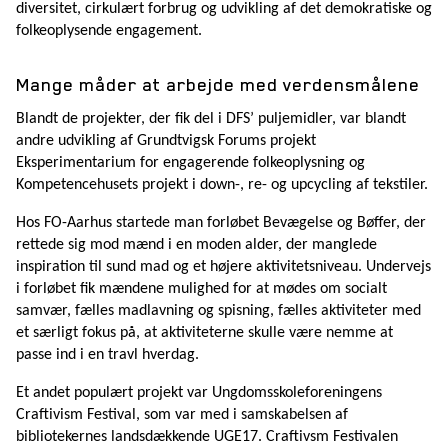
diversitet, cirkulært forbrug og udvikling af det demokratiske og
folkeoplysende engagement.
Mange måder at arbejde med verdensmålene
Blandt de projekter, der fik del i DFS’ puljemidler, var blandt
andre udvikling af Grundtvigsk Forums projekt
Eksperimentarium for engagerende folkeoplysning og
Kompetencehusets projekt i down-, re- og upcycling af tekstiler.
Hos FO-Aarhus startede man forløbet Bevægelse og Bøffer, der
rettede sig mod mænd i en moden alder, der manglede
inspiration til sund mad og et højere aktivitetsniveau. Undervejs
i forløbet fik mændene mulighed for at mødes om socialt
samvær, fælles madlavning og spisning, fælles aktiviteter med
et særligt fokus på, at aktiviteterne skulle være nemme at
passe ind i en travl hverdag.
Et andet populært projekt var Ungdomsskoleforeningens
Craftivism Festival, som var med i samskabelsen af
bibliotekernes landsdækkende UGE17. Craftivsm Festivalen