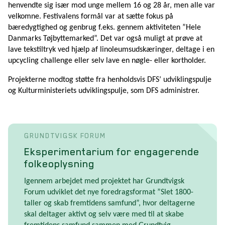
henvendte sig især mod unge mellem 16 og 28 år, men alle var
velkomne. Festivalens formål var at sætte fokus på
bæredygtighed og genbrug f.eks. gennem aktiviteten ”Hele
Danmarks Tøjbyttemarked”. Det var også muligt at prøve at
lave tekstiltryk ved hjælp af linoleumsudskæringer, deltage i en
upcycling challenge eller selv lave en nøgle- eller kortholder.
Projekterne modtog støtte fra henholdsvis DFS’ udviklingspulje
og Kulturministeriets udviklingspulje, som DFS administrer.
GRUNDTVIGSK FORUM
Eksperimentarium for engagerende
folkeoplysning
Igennem arbejdet med projektet har Grundtvigsk
Forum udviklet det nye foredragsformat ”Slet 1800-
taller og skab fremtidens samfund”, hvor deltagerne
skal deltager aktivt og selv være med til at skabe