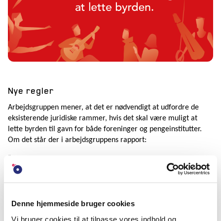
Nye regler
Arbejdsgruppen mener, at det er nødvendigt at udfordre de
eksisterende juridiske rammer, hvis det skal være muligt at
lette byrden til gavn for både foreninger og pengeinstitutter.
Om det står der i arbejdsgruppens rapport:
”Arbejdsgruppen er enig om, at det er nødvendigt at definere
tydelige rammer for en risikoklassifikation, og at disse
indarbejdes i regelgrundlaget for hvidvaskområdet.”
Den konkrete anbefaling lyder: ”Arbejdsgruppen anbefaler, at
Denne hjemmeside bruger cookies
erhvervsministeren anvender sin kompetence til at kunne
Vi bruger cookies til at tilpasse vores indhold og