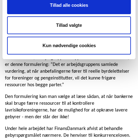
Tillad alle cookies
Hvad med gebyrerne?
Tillad valgte
For foreningerne er en af de helt store udfordringer de relativt
høje gebyrer, som bankerne kræver af dem, blandt andet med
henvisning til de ressourcer, de bruger på at opfylde loven om
Kun nødvendige cookies
hvidvask og terrorfinansiering.
Det nærmeste, arbejdsgruppens rapport kommer dette emne,
er denne formulering: ”Det er arbejdsgruppens samlede
vurdering, at når anbefalingerne fører til reelle byrdelettelser
for foreninger og pengeinstitutter, vil det kunne frigøre
ressourcer hos begge parter.”
Den formulering kan man vælge at læse sådan, at når bankerne
skal bruge færre ressourcer til at kontrollere
lavrisikoforeningerne, har de mulighed for at opkræve lavere
gebyrer - men der står der ikke!
Under hele arbejdet har FinansDanmark afvist at behandle
gebyrspørgsmålet nærmere. De henviser til konkurrenceloven.