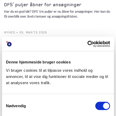
DFS’ puljer åbner for ansøgninger
Har du en god idé? DFS’ tre puljer er nu åbne for ansøgninger. Her kan du
få overblik over årets temaer og ansøgningsfristen.
NYHED • 26. MARTS 2026
Torben Vind Rasmussen: Staten skal ikke styre
civilsamfundet
Civilsamfundet skal have frihed til at handle, hvis det skal bidrage til at løse
store samfundsudfordringer, mener Efterskolernes formand Torben Vind
Rasmussen.
Denne hjemmeside bruger cookies
Vi bruger cookies til at tilpasse vores indhold og
annoncer, til at vise dig funktioner til sociale medier og til
NYHED • 25. MARTS 2026
at analysere vores trafik.
Insektoptog og smørrebrød: Seks grønne
projekter får støtte
Gennem samarbejdet Uddannelse for Bæredygtig Udvikling uddeler DFS
Samtykkevalg
140.000 kroner til seks projekter, der skal engagere flere i den grønne
Nødvendig
omstilling.