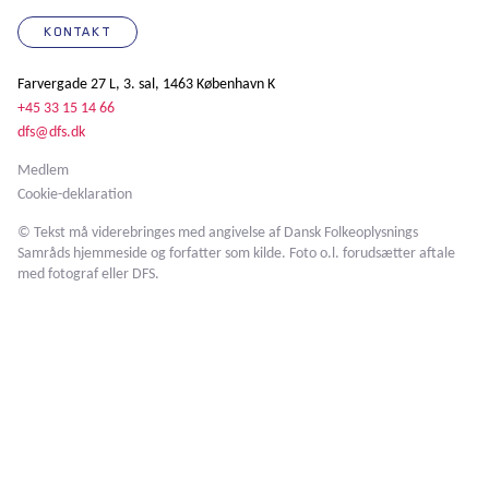
KONTAKT
Farvergade 27 L, 3. sal, 1463 København K
+45 33 15 14 66
dfs@dfs.dk
Medlem
Cookie-deklaration
© Tekst må viderebringes med angivelse af Dansk Folkeoplysnings
Samråds hjemmeside og forfatter som kilde. Foto o.l. forudsætter aftale
med fotograf eller DFS.