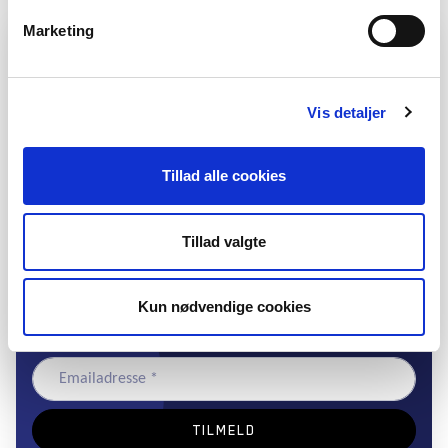
Marketing
DFS-nyhedsbrev: Nyheder om
folkeoplysning
DFS' nyhedsbrev indeholder artikler om nye aktivitets- og
Vis detaljer
undervisningsformer, partnerskaber, støttemuligheder,
konferencer, seminarer, politiske beslutninger,
internationale erfaringer og samarbejdsmuligheder. Det
Tillad alle cookies
udkommer ca. hver anden uge.
NYHEDER
Tillad valgte
*
skal udfyldes
Kun nødvendige cookies