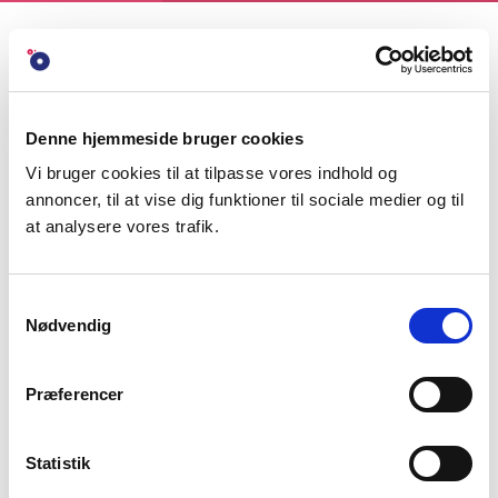
INDHOLDSFORTEGNELSE
Denne hjemmeside bruger cookies
REDAKTIONEL DATO: 19. MARTS 2020
Vi bruger cookies til at tilpasse vores indhold og
annoncer, til at vise dig funktioner til sociale medier og til
Senest sammenskrevne version
at analysere vores trafik.
23. maj 2019.
Bekendtgørelse af lov om almen voksenuddannelse og om
anerkendelse af realkompetence i forhold til fag i almen
Samtykkevalg
voksenuddannelse, i uddannelsen til hf-eksamen og i
Nødvendig
uddannelsen til almen studentereksamen (avu-loven)
.
Der er endnu ikke foretaget nogen ændringer til denne
Præferencer
sammenskrivning.
Statistik