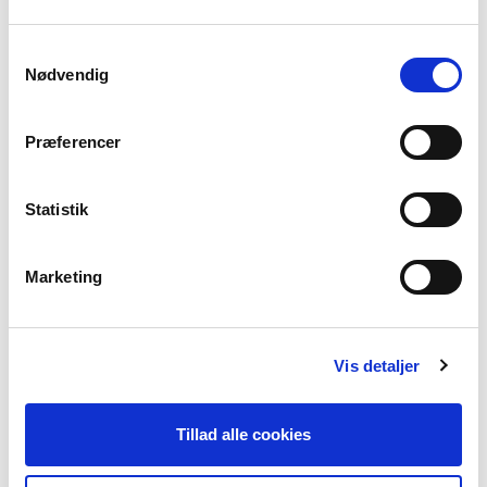
Samtykkevalg
Nødvendig
DFS mener, at der er brug for en modernisering af loven, så
fleksibiliteten øges.
Præferencer
Derfor foreslår vi at fjerne de krav, der begrænser de
folkeoplysende foreningers frie anvendelse af deres tilskud. Når
den enkelte forening selv kan disponere over deres tilskud, kan
Statistik
de bedre tilpasse sig den konkrete efterspørgsel i deres
lokalområde.
Marketing
DFS FORESLÅR
at tilskudsbrøken på 1/2 frit kan anvendes som
en bruttoramme til alle udgifter.
Vis detaljer
Tillad alle cookies
Flere egnede lokaler