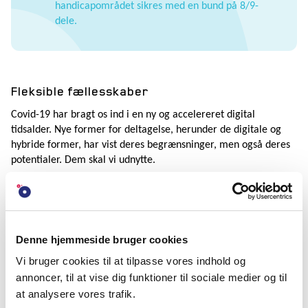
handicapområdet sikres med en bund på 8/9-
dele.
Fleksible fællesskaber
Covid-19 har bragt os ind i en ny og accelereret digital
tidsalder. Nye former for deltagelse, herunder de digitale og
hybride former, har vist deres begrænsninger, men også deres
potentialer. Dem skal vi udnytte.
De digitale løsninger kan med fordel bruges til at sikre kreative
og innovative aktiviteter. Større fleksibilitet i tilrettelæggelsen
af de folkeoplysende aktiviteter kan gøre dem mere
tilgængelige for borgere, der bor i land -/ og yderkommuner.
Denne hjemmeside bruger cookies
Vi bruger cookies til at tilpasse vores indhold og
DFS FORESLÅR
annoncer, til at vise dig funktioner til sociale medier og til
at loven tilpasses, så der er mulighed for at
at analysere vores trafik.
tilrettelægge 100% online-forløb.