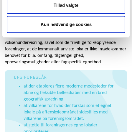
Tillad valgte
Tiden er løbet fra, at voksenundervisning kan foregå i et
klasseværelse på den lokale folkeskole.
For at sikre synlighed og attraktive tilbud bør de fysiske rammer
Kun nødvendige cookies
for folkeoplysende aktiviteter opprioriteres politisk. Desværre
oplever mange foreninger, der udbyder folkeoplysende
voksenundervisning, såvel som de frivillige folkeoplysende
foreninger, at de kommunalt anviste lokaler ikke imødekommer
behovet for bl.a. omfang, tilgængelighed,
opbevaringsmuligheder eller fagspecifik egnethed.
DFS FORESLÅR
at der etableres flere moderne mødesteder for
åbne og fleksible fællesskaber med en bred
geografisk spredning.
at vilkårene for hvad der forstås som et egnet
lokale på aftenskoleområdet sidestilles med
vilkårene på foreningsområdet.
at støtte til foreningernes egne lokaler
opprioriteres.