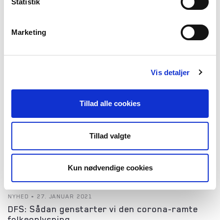
Statistik
”Vi vil vise, at vi stadig er her, og så kommer vi længere ud end vores eget
område,” siger skoleleder Brian Kronborg fra AOF Center Sydjylland.
Marketing
NYHED • 9. FEBRUAR 2021
COVID-19 Kulturpuljen åbner ny runde for
ansøgninger
Vis detaljer
Vi åbner igen for ansøgninger til puljen, denne gang tirsdag d. 9. februar.
Ansøgningsfristen er mandag d. 15. marts kl. 23.59.
Tillad alle cookies
NYHED • 8. FEBRUAR 2021
Virtuel Højskole
Tillad valgte
Folkehøjskolerne åbner den virtuelle højskole, der er frit tilgængelig for
hele Danmark. Det er højskolernes tak til samfundet for den støtte, de har
modtaget.
Kun nødvendige cookies
NYHED • 27. JANUAR 2021
DFS: Sådan genstarter vi den corona-ramte
folkeoplysning