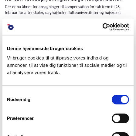
Der er nu åbnet for ansøgninger til kompensation for tab frem til 28.
februar for aftenskoler, daghøjskoler, folkeuniversiteter og højskoler.
NYHED • 24. FEBRUAR 2021
Ensomhedspuljen til Nordjylland
Folketinget har bevilliget 1,5 mio. kr. til initiativer, der bekæmper
Denne hjemmeside bruger cookies
ensomhed og styrker fællesskabet i Nordjylland.
Vi bruger cookies til at tilpasse vores indhold og
annoncer, til at vise dig funktioner til sociale medier og til
NYHED • 12. FEBRUAR 2021
at analysere vores trafik.
Gratis folkeoplysning kan booste tabte
fællesskaber
Samtykkevalg
De daglige fællesskaber er gået tabt, Vi blevet hinandens trusler. Det
Nødvendig
giver folkeoplysningen en stor genoprettelsesopgave, som kræver politisk
støtte,
Præferencer
NYHED • 11. FEBRUAR 2021
100 kroner for en aftenskolesæson